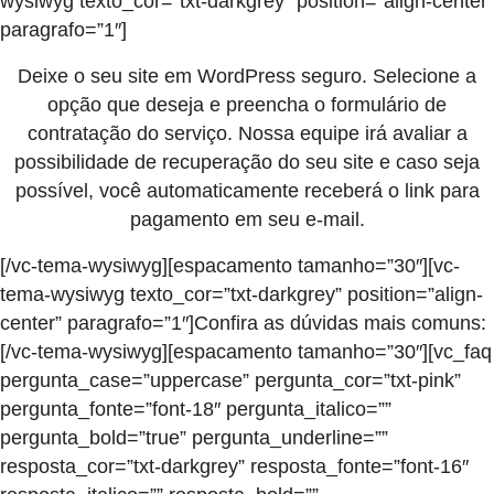
wysiwyg texto_cor=”txt-darkgrey” position=”align-center”
paragrafo=”1″]
Deixe o seu site em WordPress seguro. Selecione a
opção que deseja e preencha o formulário de
contratação do serviço. Nossa equipe irá avaliar a
possibilidade de recuperação do seu site e caso seja
possível, você automaticamente receberá o link para
pagamento em seu e-mail.
[/vc-tema-wysiwyg][espacamento tamanho=”30″][vc-
tema-wysiwyg texto_cor=”txt-darkgrey” position=”align-
center” paragrafo=”1″]Confira as dúvidas mais comuns:
[/vc-tema-wysiwyg][espacamento tamanho=”30″][vc_faq
pergunta_case=”uppercase” pergunta_cor=”txt-pink”
pergunta_fonte=”font-18″ pergunta_italico=””
pergunta_bold=”true” pergunta_underline=””
resposta_cor=”txt-darkgrey” resposta_fonte=”font-16″