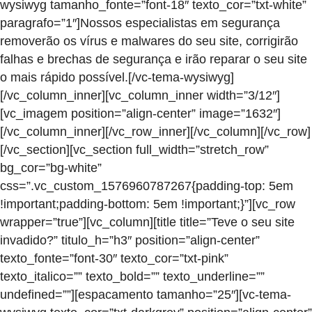
wysiwyg tamanho_fonte=”font-18″ texto_cor=”txt-white”
paragrafo=”1″]Nossos especialistas em segurança
removerão os vírus e malwares do seu site, corrigirão
falhas e brechas de segurança e irão reparar o seu site
o mais rápido possível.[/vc-tema-wysiwyg]
[/vc_column_inner][vc_column_inner width=”3/12″]
[vc_imagem position=”align-center” image=”1632″]
[/vc_column_inner][/vc_row_inner][/vc_column][/vc_row]
[/vc_section][vc_section full_width=”stretch_row”
bg_cor=”bg-white”
css=”.vc_custom_1576960787267{padding-top: 5em
!important;padding-bottom: 5em !important;}”][vc_row
wrapper=”true”][vc_column][title title=”Teve o seu site
invadido?” titulo_h=”h3″ position=”align-center”
texto_fonte=”font-30″ texto_cor=”txt-pink”
texto_italico=”” texto_bold=”” texto_underline=””
undefined=””][espacamento tamanho=”25″][vc-tema-