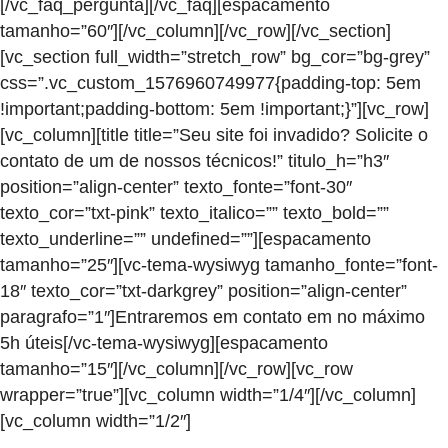
[/vc_faq_pergunta][/vc_faq][espacamento
tamanho=”60″][/vc_column][/vc_row][/vc_section]
[vc_section full_width=”stretch_row” bg_cor=”bg-grey”
css=”.vc_custom_1576960749977{padding-top: 5em
!important;padding-bottom: 5em !important;}”][vc_row]
[vc_column][title title=”Seu site foi invadido? Solicite o
contato de um de nossos técnicos!” titulo_h=”h3″
position=”align-center” texto_fonte=”font-30″
texto_cor=”txt-pink” texto_italico=”” texto_bold=””
texto_underline=”” undefined=””][espacamento
tamanho=”25″][vc-tema-wysiwyg tamanho_fonte=”font-
18″ texto_cor=”txt-darkgrey” position=”align-center”
paragrafo=”1″]Entraremos em contato em no máximo
5h úteis[/vc-tema-wysiwyg][espacamento
tamanho=”15″][/vc_column][/vc_row][vc_row
wrapper=”true”][vc_column width=”1/4″][/vc_column]
[vc_column width=”1/2″]