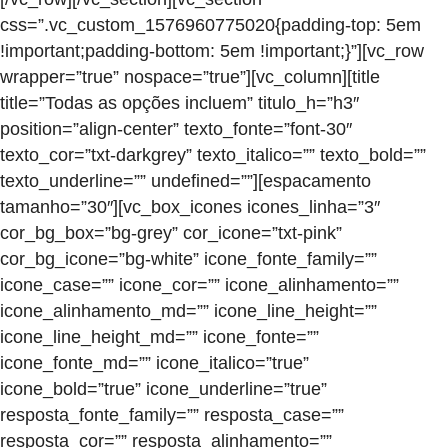
css=”.vc_custom_1576960775020{padding-top: 5em
!important;padding-bottom: 5em !important;}”][vc_row
wrapper=”true” nospace=”true”][vc_column][title
title=”Todas as opções incluem” titulo_h=”h3″
position=”align-center” texto_fonte=”font-30″
texto_cor=”txt-darkgrey” texto_italico=”” texto_bold=””
texto_underline=”” undefined=””][espacamento
tamanho=”30″][vc_box_icones icones_linha=”3″
cor_bg_box=”bg-grey” cor_icone=”txt-pink”
cor_bg_icone=”bg-white” icone_fonte_family=””
icone_case=”” icone_cor=”” icone_alinhamento=””
icone_alinhamento_md=”” icone_line_height=””
icone_line_height_md=”” icone_fonte=””
icone_fonte_md=”” icone_italico=”true”
icone_bold=”true” icone_underline=”true”
resposta_fonte_family=”” resposta_case=””
resposta_cor=”” resposta_alinhamento=””