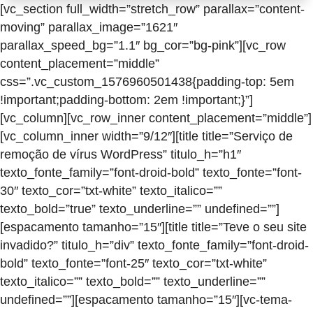
[vc_section full_width=”stretch_row” parallax=”content-
moving” parallax_image=”1621″
parallax_speed_bg=”1.1″ bg_cor=”bg-pink”][vc_row
content_placement=”middle”
css=”.vc_custom_1576960501438{padding-top: 5em
!important;padding-bottom: 2em !important;}”]
[vc_column][vc_row_inner content_placement=”middle”]
[vc_column_inner width=”9/12″][title title=”Serviço de
remoção de vírus WordPress” titulo_h=”h1″
texto_fonte_family=”font-droid-bold” texto_fonte=”font-
30″ texto_cor=”txt-white” texto_italico=””
texto_bold=”true” texto_underline=”” undefined=””]
[espacamento tamanho=”15″][title title=”Teve o seu site
invadido?” titulo_h=”div” texto_fonte_family=”font-droid-
bold” texto_fonte=”font-25″ texto_cor=”txt-white”
texto_italico=”” texto_bold=”” texto_underline=””
undefined=””][espacamento tamanho=”15″][vc-tema-