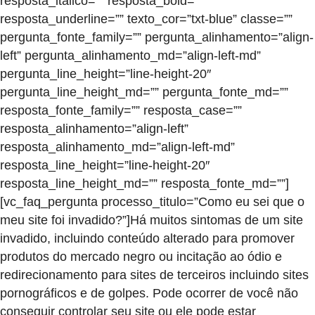
resposta_italico=”” resposta_bold=””
resposta_underline=”” texto_cor=”txt-blue” classe=””
pergunta_fonte_family=”” pergunta_alinhamento=”align-
left” pergunta_alinhamento_md=”align-left-md”
pergunta_line_height=”line-height-20″
pergunta_line_height_md=”” pergunta_fonte_md=””
resposta_fonte_family=”” resposta_case=””
resposta_alinhamento=”align-left”
resposta_alinhamento_md=”align-left-md”
resposta_line_height=”line-height-20″
resposta_line_height_md=”” resposta_fonte_md=””]
[vc_faq_pergunta processo_titulo=”Como eu sei que o
meu site foi invadido?”]Há muitos sintomas de um site
invadido, incluindo conteúdo alterado para promover
produtos do mercado negro ou incitação ao ódio e
redirecionamento para sites de terceiros incluindo sites
pornográficos e de golpes. Pode ocorrer de você não
conseguir controlar seu site ou ele pode estar