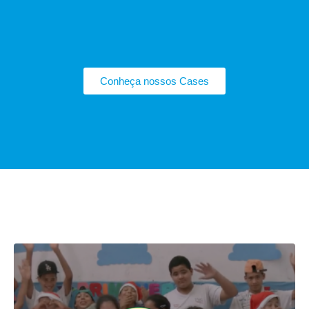
modo de utilizar o site é
diferente no desktop e no
mobile, por exemplo.
Conheça nossos Cases
ECORODOVIAS: PAPAI NOEL EXISTE