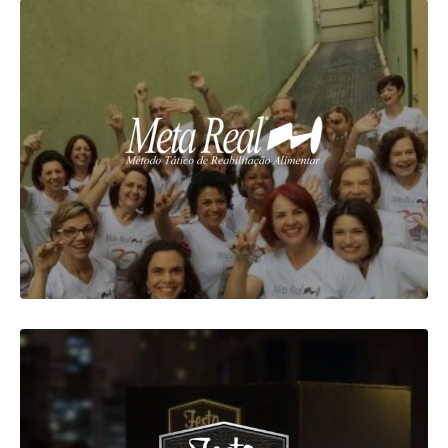
META REAL
Back-End Development
Front-End Development
Site Responsivo
UX Strategy
VER MAIS
FESTAGRAM