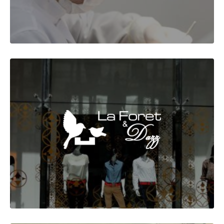
VER MAIS
LA FORET JEANS & DAZZ
Back-End Development
Front-End Development
UX Strategy
VER MAIS